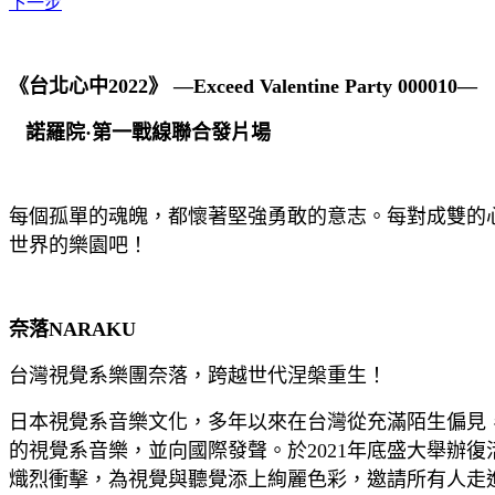
下一步
《台北心中2022》 —Exceed Valentine Party 000010—
諾羅院·第一戰線聯合發片場
每個孤單的魂魄，都懷著堅強勇敢的意志。每對成雙的心
世界的樂園吧！
奈落NARAKU
台灣視覺系樂團奈落，跨越世代涅槃重生！
日本視覺系音樂文化，多年以來在台灣從充滿陌生偏見
的視覺系音樂，並向國際發聲。於2021年底盛大舉辦
熾烈衝擊，為視覺與聽覺添上絢麗色彩，邀請所有人走