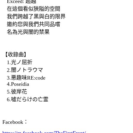
Exceed: 超越
在這個看似狹隘的空間
我們跨越了黑與白的限界
邀約您與我們共同品嚐
名為光與闇的禁果
【收錄曲】
1.光ノ屈折
2.闇ノトラウマ
3.悪趣味RE:code
4.Poseidia
5.彼岸花
6.嘘だらけの亡霊
Facebook：
https://m.facebook.com/TheFirstFront/