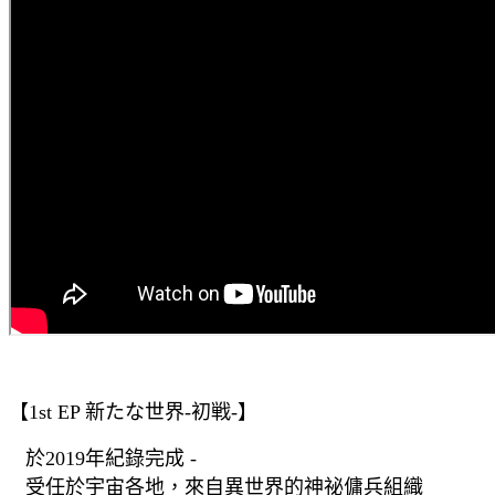
【1st EP 新たな世界-初戦-】
於2019年紀錄完成 -
受任於宇宙各地，來自異世界的神祕傭兵組織