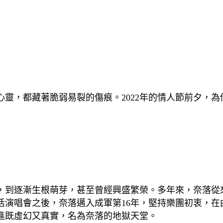
靈，都藏著脆弱易裂的傷痕。2022年的情人節前夕，
，到逐漸生根萌芽，甚至曾經興盛繁榮。多年來，奈落從
復活演唱會之後，奈落邁入成軍第16年，堅持樂團初衷，
進既虛幻又真實，名為奈落的地獄天堂。