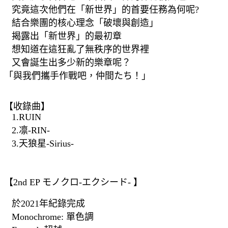
究竟這次他們在「新世界」的首要任務為何呢?
結合樂團的核心理念「破壞與創造」
揭露出「新世界」的最初章
想知道在這狂亂了無秩序的世界裡
又會誕生出多少新的樂章呢？
「與我們攜手作戰吧，仲間たち！」
【收錄曲】
1.RUIN
2.凛-RIN-
3.天狼星-Sirius-
【2nd EP モノクロ-エクシード- 】
於2021年紀錄完成
Monochrome: 單色調