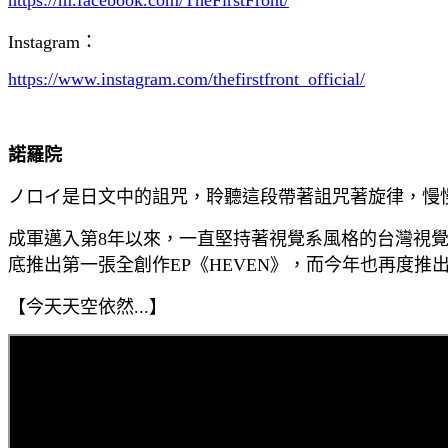
Instagram：
https://www.instagram.com/thefirstfront_official/
諾羅院
ノロイ是日文中的詛咒，聆聽這段帶著詛咒著旋律，慢慢
成軍邁入第8年以來，一直堅持著視覺系風格的台灣視覺系樂
底推出第一張全創作EP《HEVEN》，而今年也再度推出全新
【今天天空依然...】